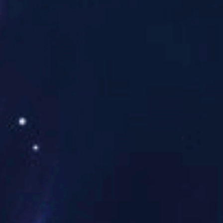
ABOUT US
认识
868