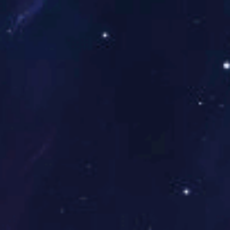
成立于1995年，总
性企业。自成立以来，凭
业经验，迅速成长为中国
直播、体育赛事组织以及
迷提供全方位的优质服务
在体育直播方面，通
内的体育赛事直播。公司
低，实时更新赛事数据，
了足球、篮球、网球、电
赛、世界杯、奥运会等重
作为赛事组织者，
86
执行，尤其在足球和篮球
多个体育协会、俱乐部以
赛事管理和专业的运营团
事。这些赛事不仅推动了
出了贡献。
在体育周边产品方面