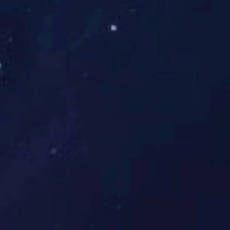
部位于中国林州市，是一家专注于体育产业的综合
借创新的商业模式、强大的技术支持和丰富的行
体育行业的重要参与者。公司主要业务涵盖体育
体育周边产品的开发与销售，致力于为广大体育
，推动体育文化的普及与发展。
过自主研发的高科技平台，为用户提供全球范围
拥有多项技术专利，确保直播画质高清、延时
为观众带来沉浸式的观赛体验。的直播内容涵盖
子竞技等多项国际顶级赛事，其中包括各大联
要体育盛事，满足不同用户的观赛需求。
88体育
积极参与国内外多项体育赛事的策划与
领域，拥有丰富的赛事运营经验。公司与国内外
及媒体公司建立了紧密的合作关系，通过高效的
队，成功举办了多场具有广泛影响力的体育赛
体育产业的商业化进程，也为地方经济的发展作
，
8688足球
拥有一系列自主品牌，涵盖运动装