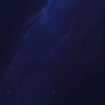
响应速度高效
7×24 小时客服在线，直播故障 15 分钟内
快速响应解决。
售后保障完善
周边产品支持 7 天无理由退换，正品溯源