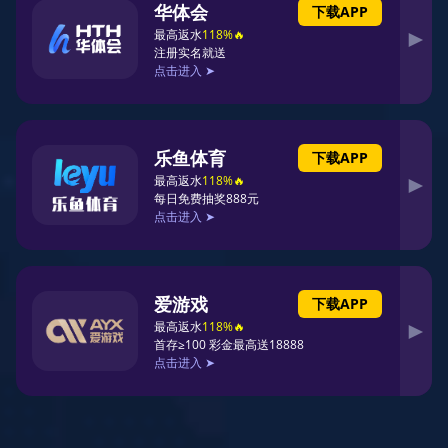
Years
Experience
ABOUT US
认识
8688体育
成立于1995年，总部位于中国林州市，是一家专注
于体育产业的综合性企业。自成立以来，凭借创新的商
业模式、强大的技术支持和丰富的行业经验，迅速成长
为中国体育行业的重要参与者。公司主要业务涵盖体育
直播、体育赛事组织以及体育周边产品的开发与销售，