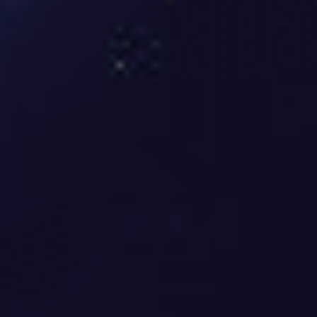
上海足球队在世界杯预选赛中的技
术表现分析与未来展望