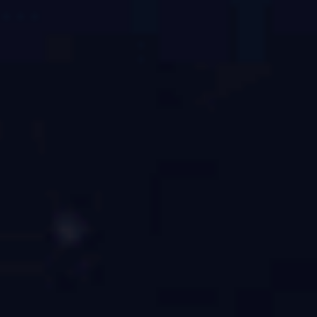
5号足球明星在皇马的传奇故事与辉
煌成就揭秘
Our Team
运营团队