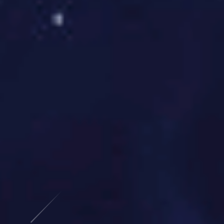
涵盖赛事策划、资源对接、宣传推广及现场执行全
链条，确保赛事顺利落地。
TRANSPARENT PROCESS
过程透明