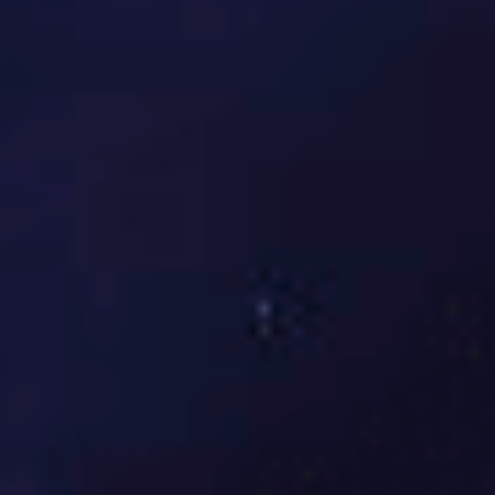
OUR CASES
案例精选