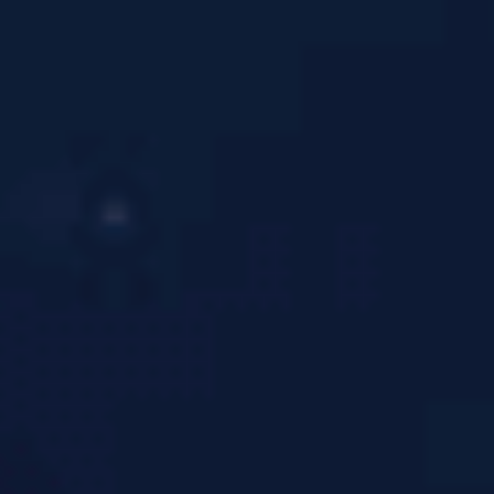
牌，涵盖运动装备、球迷纪念品、健康生活产品等多个
类别。无论是针对专业运动员的高性能运动装备，还是
面向普通消费者的休闲运动用品，都秉持着创新与品质
并重的理念，力求为每一位用户提供最舒适、最实用的
产品。同时，还通过线上平台和线下实体店进行全渠道
销售，不断拓展市场份额。
的核心价值观是“创新、品质、服务、责任”。公司始
终致力于推动体育产业的进步与发展，为消费者提供优
质的产品和服务，并通过公益活动和社会责任项目回馈
社会。多年来，
8688体育平台
不仅为用户带来了卓越的
体育娱乐体验，也为社会发展贡献了自己的力量。
展望未来，将继续深化与全球体育品牌和组织的合
作，不断提升技术实力，优化服务体系，扩大产品线，
力争成为全球领先的体育产业平台，推动中国体育文化
走向世界，成为全球体育产业的创新引领者。
我们的创新