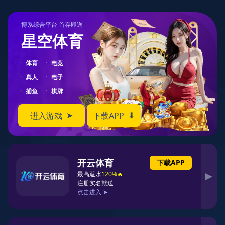
企业简报
首页
企业简报