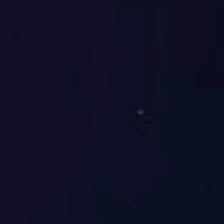
导航
认识
8688体育
案例精选
企业简报
服务宗旨
沟通
8688足球