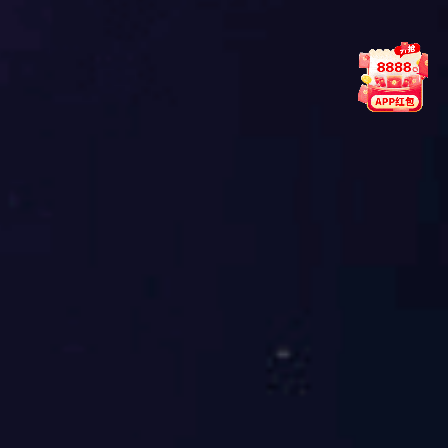
星的成长历程与比赛精彩瞬间
2026-08-06
上海排球队边路渗透战术革新
探索与实践分析
2026-07-30
上海排球队与成都排球队赛后
分析力量对比与战术总结
2026-07-29
三位足球明星畅谈职业生涯与
未来梦想的精彩对话
2026-07-28
七位足球明星的精彩瞬间视频
回顾你绝对不能错过的足球传
奇时刻
2026-07-28
OPPO携手足球明星代言人共
创精彩时刻引领年轻潮流新风