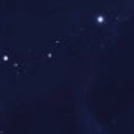
最后，共同目标是团结合作的重要动力。无论是在日常训练还是比
赛中，全体成员都有一个明确的发展目标，即赢取比赛并提升自身
水平。这种共同追求使得每个人都会主动付诸努力，为实现目标贡
献自己的力量，从而增强整体凝聚力。
4、面临挑战与应对策略
尽管重庆飞盘队在发展过程中取得了一系列成就，但他们仍面临不
少挑战。例如，新老交替带来的阵容变化可能影响球队稳定性，因
此球队需做好人才储备工作，为年轻选手提供足够成长空间。此
外，加强新人成长培训也是关键，以确保他们快速融入球队文化。