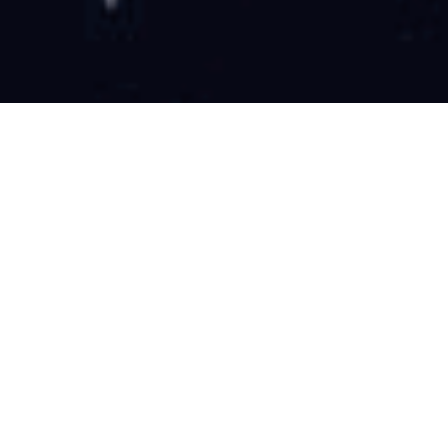
案例精选
企业简报
服务宗旨
沟通
8688足球
网站地图
SiteMap
联系方式
上海市崇明区长兴镇潘园公路1800号3号楼81640室
（上海泰和经济发展区）
18144759492