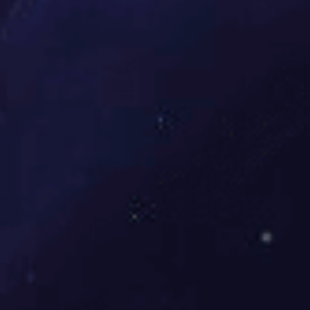
企业简报
服务宗旨
沟通
8688足球
推荐文章
专访张芳：揭示足球领域成功
背后的秘密与经验分享
2026-08-08
下代足球明星是谁揭秘未来之