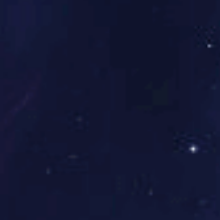
其次，相互信任是实现有效协作的重要前提。只有当每位成员都相
信他人在关键时刻会履行自己的职责时，整个团队才能发
8688体
育官网入口
挥出最佳水平。在重庆飞盘队中，每位成员不仅要承担
自己的任务，还需要支持他人的行动，这种彼此依赖让球队更加稳
固。