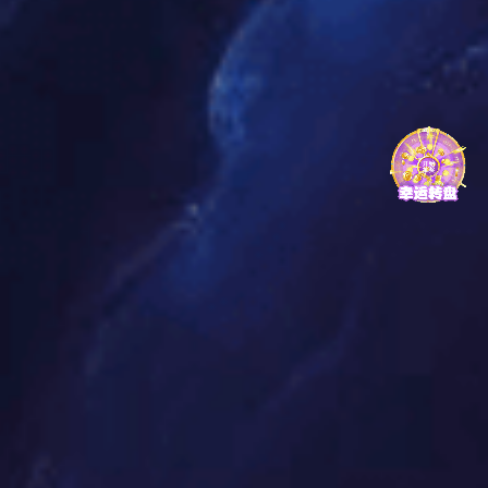
上一篇
下一篇
导航
认识
8688体育
案例精选